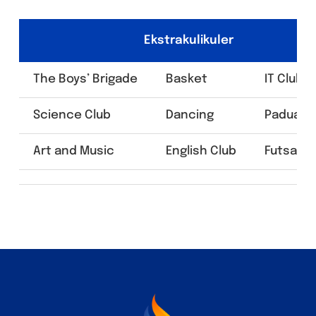
Ekstrakulikuler
The Boys’ Brigade
Basket
IT Club
Science Club
Dancing
Paduan 
Art and Music
English Club
Futsal